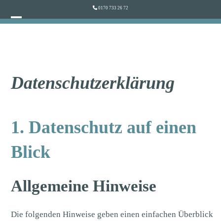
Skip
0170 733 26 72
to
Open
Close
content
mobile
mobile
menu
menu
Datenschutzerklärung
1. Datenschutz auf einen
Blick
Allgemeine Hinweise
Die folgenden Hinweise geben einen einfachen Überblick