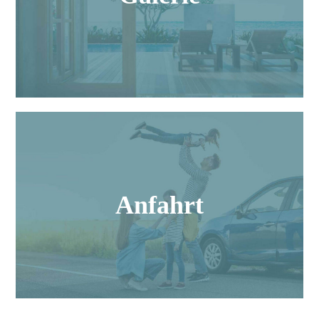
eindrucksvollen Vielfalt der Insel Usedom zum
Anschauen.
Mehr erfahren
Anfahrt
Sie reisen mit dem Auto an und parken direkt auf
Anfahrt
dem Grundstück vor dem Haus. Auch mit der Bahn
ist es ganz bequem.
Mehr erfahren