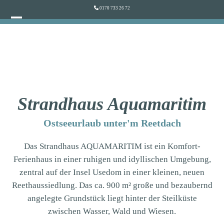
Skip
0170 733 26 72
to
Open
Close
content
mobile
mobile
menu
menu
Strandhaus Aquamaritim
Ostseeurlaub unter'm Reetdach
Das Strandhaus AQUAMARITIM ist ein Komfort-
Ferienhaus in einer ruhigen und idyllischen Umgebung,
zentral auf der Insel Usedom in einer kleinen, neuen
Reethaussiedlung. Das ca. 900 m² große und bezaubernd
angelegte Grundstück liegt hinter der Steilküste
zwischen Wasser, Wald und Wiesen.