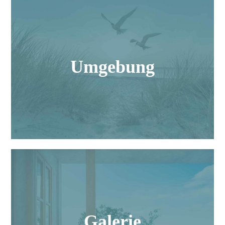
Umgebung
Genießen Sie Ihren Urlaub am weißen Sandstrand,
in der herrlichen Natur, lernen Sie surfen, radeln
Umgebung
Sie auf den gut ausgebauten Radwegen, gehen Sie
an Bord eines Ausflugdampfers…
Mehr erfahren
Galerie
Urlaub, Strandleben, Events, Jahreszeiten – Hier
finden Sie Fotos vom Haus und der
Galerie